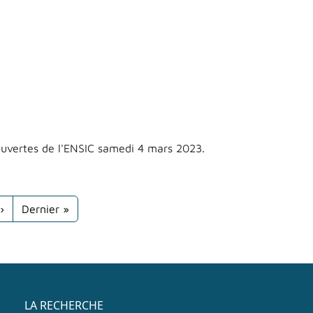
3
ouvertes de l'ENSIC samedi 4 mars 2023.
Page suivante
Dernière page
›
Dernier »
Menu accès rapide
LA RECHERCHE