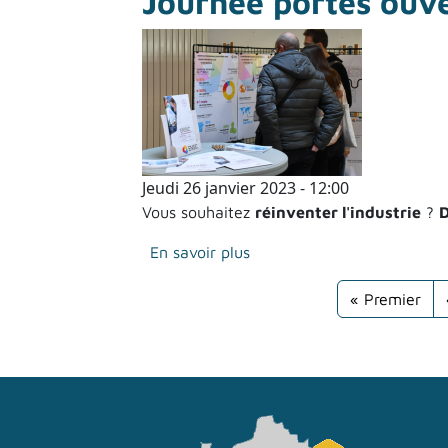
Journée portes ouve
Jeudi 26 janvier 2023 - 12:00
Vous souhaitez
réinventer l'industrie
?
D
sur Journée portes ouverte
En savoir plus
Pagination
Première pag
« Premier