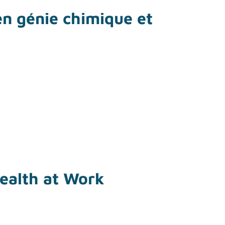
en génie chimique et
cédés
Health at Work