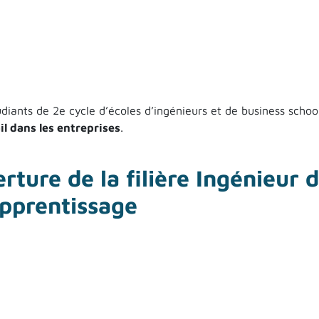
diants de 2e cycle d’écoles d’ingénieurs et de business school
l dans les entreprises
.
r SPIEQ participent au « Health at Work Challenge » organisé
ture de la filière Ingénieur d
apprentissage