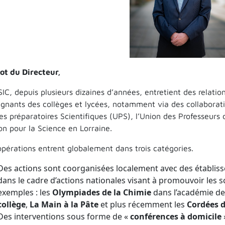
ot du Directeur,
IC, depuis plusieurs dizaines d’années, entretient des relati
ignants des collèges et lycées, notamment via des collaborati
es préparatoires Scientifiques (UPS), l’Union des Professeur
on pour la Science en Lorraine.
opérations entrent globalement dans trois catégories.
Des actions sont coorganisées localement avec des établi
dans le cadre d’actions nationales visant à promouvoir les s
exemples : les
Olympiades de la Chimie
dans l’académie de
collège
,
La Main à la Pâte
et plus récemment les
Cordées d
Des interventions sous forme de «
conférences à domicile