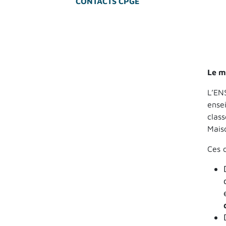
CONTACTS CPGE
Le m
L’ENS
ense
class
Mais
Ces 