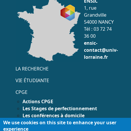
ENSIC
1, rue
Grandville
54000 NANCY
Tél : 03 72 74
36 00
ensic-
contact@univ-
lorraine.fr
Menu accès rapide
LA RECHERCHE
VIE ÉTUDIANTE
CPGE
Actions CPGE
Les Stages de perfectionnement
Les conférences à domicile
We use cookies on this site to enhance your user
Contacts CPGE
experience
Menu pied page