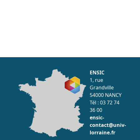
ENSIC
1, rue
Grandville
54000 NANCY
Tél : 03 72 74
36 00
ensic-
contact@univ-
lorraine.fr