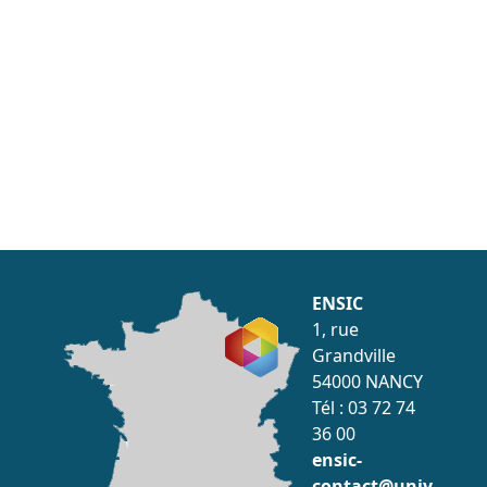
ENSIC
1, rue
Grandville
54000 NANCY
Tél : 03 72 74
36 00
ensic-
contact@univ-