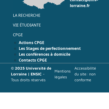
lorraine.fr
Menu accès rapide
LA RECHERCHE
VIE ÉTUDIANTE
CPGE
Actions CPGE
Les Stages de perfectionnement
Les conférences à domicile
Contacts CPGE
Menu pied page
© 2025 Université de
Accessibilité
Mentions
Lorraine | ENSIC
-
du site: non
légales
Tous droits réservés
conforme