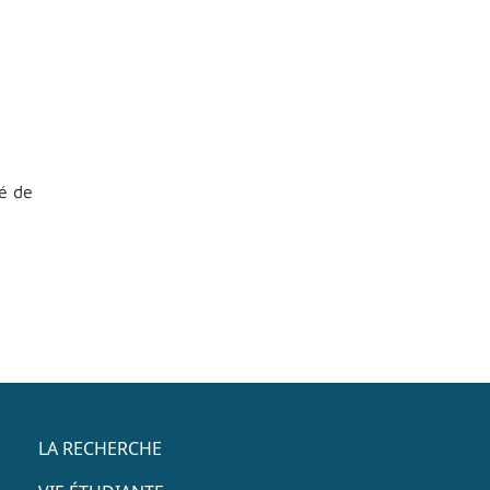
té de
Menu accès rapide
LA RECHERCHE