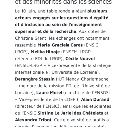
et des minorités dans les sciences
Le 10 juin, une table ronde a réuni
plusieurs
acteurs engagés sur les questions d'égalité
et d'inclusion au sein de l'enseignement
supérieur et de la recherche
. Aux côtés de
Christine Grant, les échanges ont notamment
rassemblé
Maria-Graciela Cares
(ENSIC-
LRGP),
Melika Hinaje
(ENSEM-LRGP –
référente EDI du LRGP),
Cécile Nouvel
(ENSIC-LRGP – Vice-présidente de la stratégie
internationale à l'Université de Lorraine),
Berangère Stassin
(IUT Nancy-Charlemagne
– membre de la mission EDI de l'Université de
Lorraine),
Laure Morel
(directrice de l'ENSGSI
– Vice-présidente de la CDEFI),
Alain Durand
(directeur de l'ENSIC), ainsi que les étudiantes
de l'ENSIC
Sixtine Le Jariel des Châtelets
et
Alexandra Tribot
. Cette diversité de profils a
permis d'aborder les défis encore rencontrés