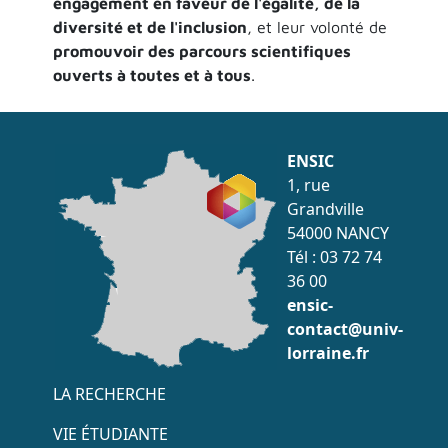
engagement en faveur de l'égalité, de la
diversité et de l'inclusion
, et leur volonté de
promouvoir des parcours scientifiques
ouverts à toutes et à tous
.
ENSIC
1, rue
Grandville
54000 NANCY
Tél : 03 72 74
36 00
ensic-
contact@univ-
lorraine.fr
Menu accès rapide
LA RECHERCHE
VIE ÉTUDIANTE