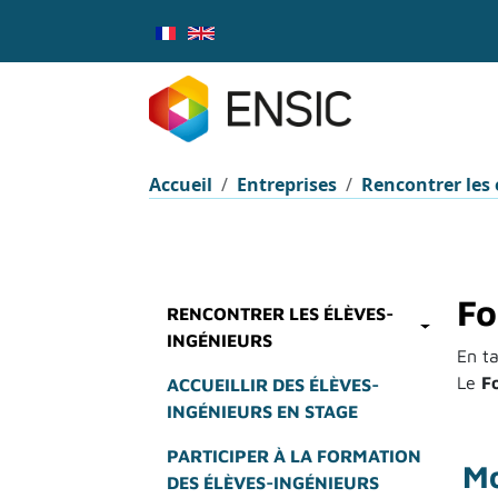
Aller au contenu principal
Fil d'Ariane
Accueil
Entreprises
Rencontrer les 
F
RENCONTRER LES ÉLÈVES-
INGÉNIEURS
En ta
Le
F
ACCUEILLIR DES ÉLÈVES-
INGÉNIEURS EN STAGE
PARTICIPER À LA FORMATION
Mo
DES ÉLÈVES-INGÉNIEURS