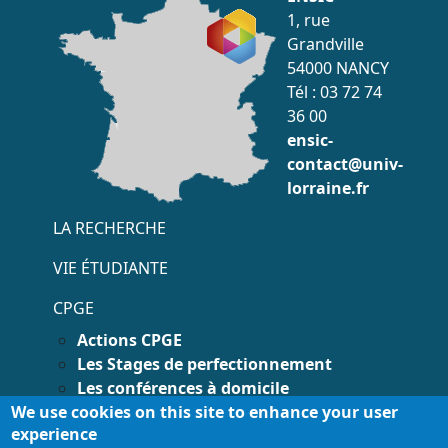
1, rue
Grandville
54000 NANCY
Tél : 03 72 74
36 00
ensic-
contact@univ-
lorraine.fr
Menu accès rapide
LA RECHERCHE
VIE ÉTUDIANTE
CPGE
Actions CPGE
Les Stages de perfectionnement
Les conférences à domicile
We use cookies on this site to enhance your user
Contacts CPGE
experience
Menu pied page
© 2025 Université de
Accessibilité