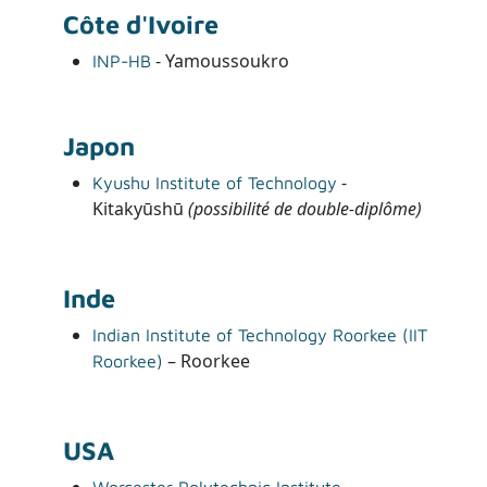
Côte d'Ivoire
- Yamoussoukro
INP-HB
Japon
-
Kyushu Institute of Technology
Kitakyūshū
(possibilité de double-diplôme)
Inde
Indian Institute of Technology Roorkee (IIT
– Roorkee
Roorkee)
USA
-
Worcester Polytechnic Institute