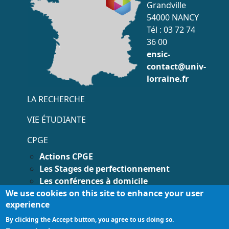
Grandville
54000 NANCY
Tél : 03 72 74
36 00
ensic-
contact@univ-
lorraine.fr
Menu accès rapide
LA RECHERCHE
VIE ÉTUDIANTE
CPGE
Actions CPGE
Les Stages de perfectionnement
Les conférences à domicile
We use cookies on this site to enhance your user
Contacts CPGE
experience
Menu pied page
© 2025 Université de
Accessibilité
Mentions
By clicking the Accept button, you agree to us doing so.
Lorraine | ENSIC
-
du site: non
légales